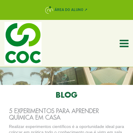
ÁREA DO ALUNO ↗
BLOG
5 EXPERIMENTOS PARA APRENDER
QUÍMICA EM CASA
Realizar experimentos científicos é a oportunidade ideal para
colocar em prática todo o conhecimento que é visto em sala