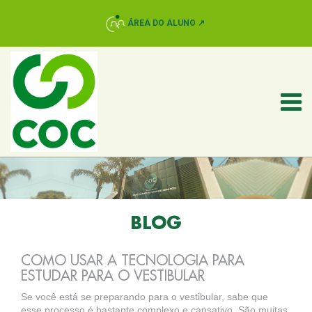
ÁREA DO ALUNO ↗
BLOG
COMO USAR A TECNOLOGIA PARA
ESTUDAR PARA O VESTIBULAR
Se você está se preparando para o vestibular, sabe que
esse processo é bastante complexo e cansativo. São muitas