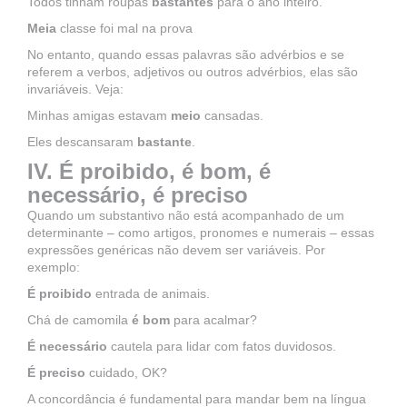
Todos tinham roupas
bastantes
para o ano inteiro.
Meia
classe foi mal na prova
No entanto, quando essas palavras são advérbios e se
referem a verbos, adjetivos ou outros advérbios, elas são
invariáveis. Veja:
Minhas amigas estavam
meio
cansadas.
Eles descansaram
bastante
.
IV. É proibido, é bom, é
necessário, é preciso
Quando um substantivo não está acompanhado de um
determinante – como artigos, pronomes e numerais – essas
expressões genéricas não devem ser variáveis. Por
exemplo:
É proibido
entrada de animais.
Chá de camomila
é bom
para acalmar?
É necessário
cautela para lidar com fatos duvidosos.
É preciso
cuidado, OK?
A concordância é fundamental para mandar bem na língua