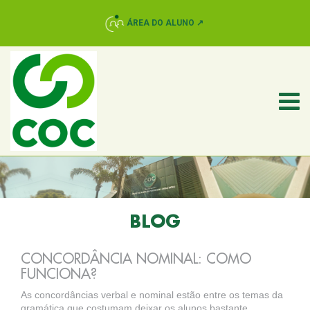
ÁREA DO ALUNO ↗
BLOG
CONCORDÂNCIA NOMINAL: COMO
FUNCIONA?
As concordâncias verbal e nominal estão entre os temas da
gramática que costumam deixar os alunos bastante