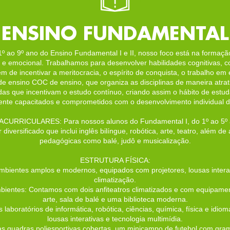
ENSINO FUNDAMENTAL
o 9º ano do Ensino Fundamental I e II, nosso foco está na formaçã
al e emocional. Trabalhamos para desenvolver habilidades cognitivas, co
m de incentivar a meritocracia, o espírito de conquista, o trabalho em
de ensino COC de ensino, que organiza as disciplinas de maneira atrativ
s que incentivam o estudo contínuo, criando assim o hábito de estud
ente capacitados e comprometidos com o desenvolvimento individual d
CURRICULARES: Para nossos alunos do Fundamental I, do 1º ao 5º 
diversificado que inclui inglês bilíngue, robótica, arte, teatro, além de 
pedagógicas como balé, judô e musicalização.
ESTRUTURA FÍSICA:
Ambientes amplos e modernos, equipados com projetores, lousas interat
climatização.
bientes: Contamos com dois anfiteatros climatizados e com equipamen
arte, sala de balé e uma biblioteca moderna.
 laboratórios de informática, robótica, ciências, química, física e id
lousas interativas e tecnologia multimídia.
as quadras poliesportivas cobertas, um minicampo de futebol com grama