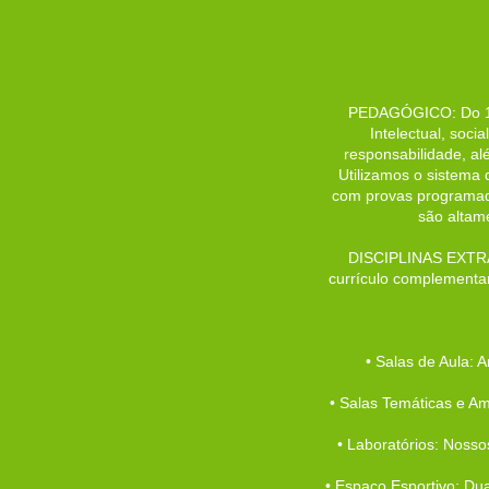
PEDAGÓGICO: Do 1º a
Intelectual, soci
responsabilidade, alé
Utilizamos o sistema 
com provas programada
são altam
DISCIPLINAS EXTRA
currículo complementar 
• Salas de Aula: 
• Salas Temáticas e Am
• Laboratórios: Nossos
• Espaço Esportivo: Du