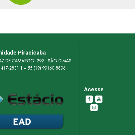
nidade Piracicaba
RAZ DE CAMARGO, 292 - SÃO DIMAS
 3417-2831 | + 55 (19) 99160-8896
Acesse
Olá, insira seus dados para continuar.
Nome
Número de celular