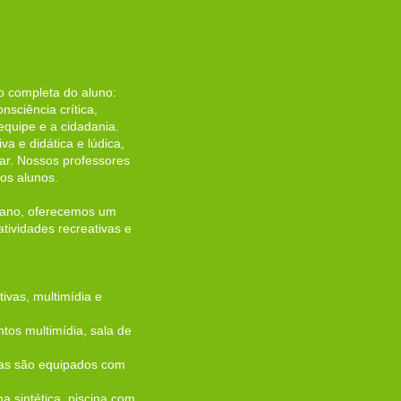
o completa do aluno:
nsciência crítica,
 equipe e a cidadania.
a e didática e lúdica,
ar. Nossos professores
os alunos.
ano, oferecemos um
atividades recreativas e
ivas, multimídia e
tos multimídia, sala de
iomas são equipados com
 sintética, piscina com