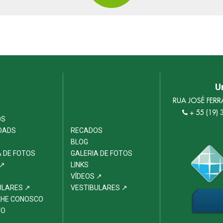
U
RUA JOSÉ FER
+ 55 (19)
OS
OADS
RECADOS
BLOG
A DE FOTOS
GALERIA DE FOTOS
 ↗
LINKS
VÍDEOS ↗
ULARES ↗
VESTIBULARES ↗
HE CONOSCO
TO