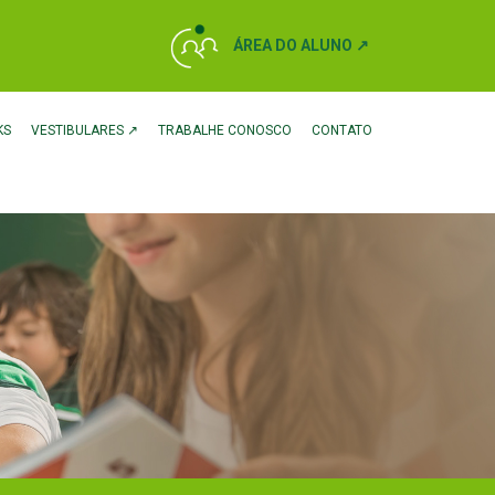
ÁREA DO ALUNO ↗
KS
VESTIBULARES ↗
TRABALHE CONOSCO
CONTATO