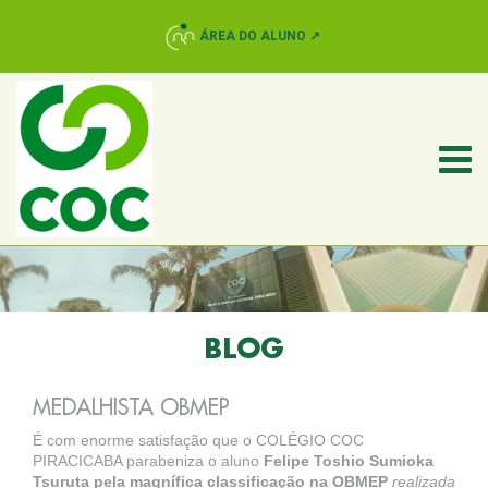
ÁREA DO ALUNO ↗
BLOG
MEDALHISTA OBMEP
É com enorme satisfação que o COLÉGIO COC
PIRACICABA parabeniza o aluno
Felipe Toshio Sumioka
Tsuruta pela magnífica classificação na OBMEP
realizada