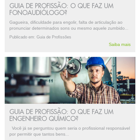
GUIA DE PROFISSÃO: O QUE FAZ UM
FONOAUDIÓLOGO?
Gagueira, dificuldade para engolir, falta de articulação ao
pronunciar determinados sons ou mesmo aquele zumbido...
Publicado em:
Guia de Profissões
Saiba mais
GUIA DE PROFISSÃO: O QUE FAZ UM
ENGENHEIRO QUÍMICO?
Você já se perguntou quem seria o profissional responsável
por permitir que tantos bens...