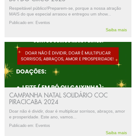
Respeitável público!Preparem-se, porque a nossa atração
MAIS do que especial arrasou e entregou um show...
Publicado em:
Eventos
Saiba mais
CAMPANHA NATAL SOLIDÁRIO COC
PIRACICABA 2024
Doar não é dividir, doar é multiplicar sorrisos, abraços, amor
e prosperidade. Este ano, vamos...
Publicado em:
Eventos
Saiba mais