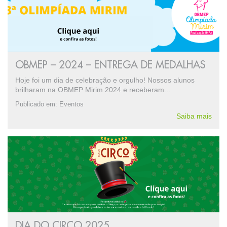
OBMEP – 2024 – ENTREGA DE MEDALHAS
Hoje foi um dia de celebração e orgulho! Nossos alunos
brilharam na OBMEP Mirim 2024 e receberam...
Publicado em:
Eventos
Saiba mais
DIA DO CIRCO 2025