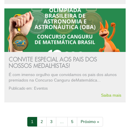
CONVITE ESPECIAL AOS PAIS DOS
NOSSOS MEDALHISTAS!
É com imenso orgulho que convidamos os pais dos alunos
premiados na Concurso Canguru deMatemática...
Publicado em:
Eventos
Saiba mais
1
2
3
…
5
Próximo »